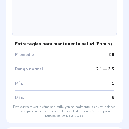
Estrategias para mantener la salud
(
Epmls
)
Promedio
2.8
Rango normal
2.1
—
3.5
Mín
.
1
Máx
.
5
Esta curva muestra cómo se distribuyen normalmente las puntuaciones.
Una vez que completes la prueba, tu resultado aparecerá aquí para que
puedas ver dónde te sitúas.