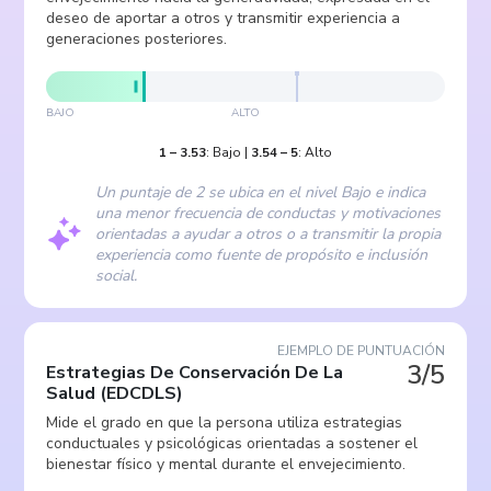
deseo de aportar a otros y transmitir experiencia a
generaciones posteriores.
BAJO
ALTO
1
–
3.53
:
Bajo
|
3.54
–
5
:
Alto
Un puntaje de 2 se ubica en el nivel Bajo e indica
una menor frecuencia de conductas y motivaciones
orientadas a ayudar a otros o a transmitir la propia
experiencia como fuente de propósito e inclusión
social.
EJEMPLO DE PUNTUACIÓN
3/5
Estrategias De Conservación De La
Salud
(
EDCDLS
)
Mide el grado en que la persona utiliza estrategias
conductuales y psicológicas orientadas a sostener el
bienestar físico y mental durante el envejecimiento.