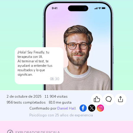
¡Hola! Soy Freudly, tu
terapeuta con IA.
Al terminar el test, te
ayudaré a entender tus
resultados y lo que
significan.
08:30
2 de octubre de 2025
11 904
visitas
956
tests completados
810
me gusta
Confirmado por
Daniel Hall
Psicólogo con 25 años de experiencia
EXPLORADOR DE ESCALA