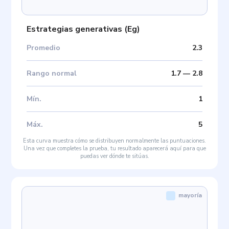
Estrategias generativas
(
Eg
)
Promedio
2.3
Rango normal
1.7
—
2.8
Mín
.
1
Máx
.
5
Esta curva muestra cómo se distribuyen normalmente las puntuaciones.
Una vez que completes la prueba, tu resultado aparecerá aquí para que
puedas ver dónde te sitúas.
mayoría