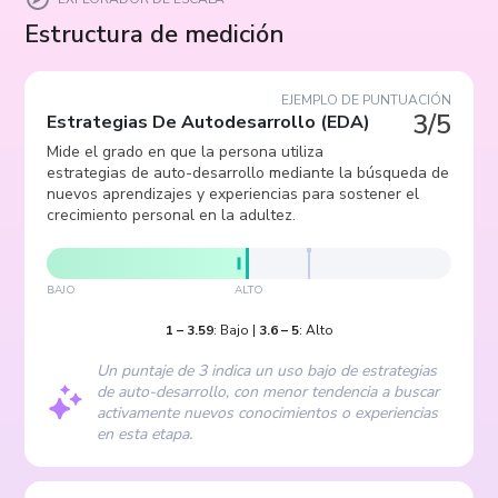
Estructura de medición
EJEMPLO DE PUNTUACIÓN
3/5
Estrategias De Autodesarrollo
(
EDA
)
Mide el grado en que la persona utiliza
estrategias de auto-desarrollo mediante la búsqueda de
nuevos aprendizajes y experiencias para sostener el
crecimiento personal en la adultez.
BAJO
ALTO
1
–
3.59
:
Bajo
|
3.6
–
5
:
Alto
Un puntaje de 3 indica un uso bajo de estrategias
de auto-desarrollo, con menor tendencia a buscar
activamente nuevos conocimientos o experiencias
en esta etapa.