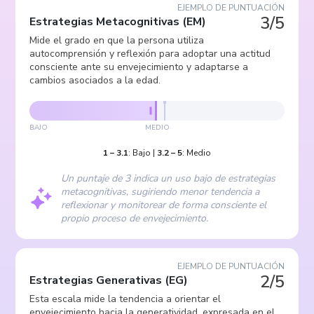
EJEMPLO DE PUNTUACIÓN
3/5
Estrategias Metacognitivas
(
EM
)
Mide el grado en que la persona utiliza
autocomprensión y reflexión para adoptar una actitud
consciente ante su envejecimiento y adaptarse a
cambios asociados a la edad.
BAJO
MEDIO
1
–
3.1
:
Bajo
|
3.2
–
5
:
Medio
Un puntaje de 3 indica un uso bajo de estrategias
metacognitivas, sugiriendo menor tendencia a
reflexionar y monitorear de forma consciente el
propio proceso de envejecimiento.
EJEMPLO DE PUNTUACIÓN
2/5
Estrategias Generativas
(
EG
)
Esta escala mide la tendencia a orientar el
envejecimiento hacia la generatividad, expresada en el