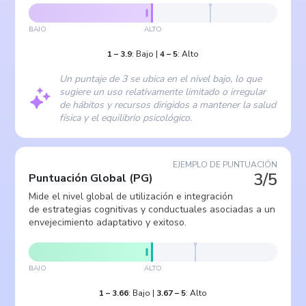
BAJO
ALTO
1
–
3.9
:
Bajo
|
4
–
5
:
Alto
Un puntaje de 3 se ubica en el nivel bajo, lo que
sugiere un uso relativamente limitado o irregular
de hábitos y recursos dirigidos a mantener la salud
física y el equilibrio psicológico.
EJEMPLO DE PUNTUACIÓN
3/5
Puntuación Global
(
PG
)
Mide el nivel global de utilización e integración
de estrategias cognitivas y conductuales asociadas a un
envejecimiento adaptativo y exitoso.
BAJO
ALTO
1
–
3.66
:
Bajo
|
3.67
–
5
:
Alto