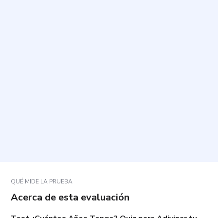
¿Cuál es el propósito de esta evaluación?
¿Cuánto tiempo toma y cuántas preguntas incluye?
¿Cómo debo responder para obtener un resultado
más ajustado?
¿Hay respuestas correctas o incorrectas?
¿Qué incluye el resultado al finalizar?
QUÉ MIDE LA PRUEBA
Acerca de esta evaluación