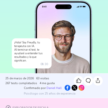
¡Hola! Soy Freudly, tu
terapeuta con IA.
Al terminar el test, te
ayudaré a entender tus
resultados y lo que
significan.
08:30
25 de marzo de 2026
63
visitas
267
tests completados
4
me gusta
Confirmado por
Daniel Hall
Psicólogo con 25 años de experiencia
EXPLORADOR DE ESCALA