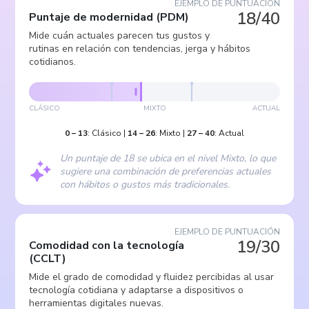
EJEMPLO DE PUNTUACIÓN
18/40
Puntaje de modernidad
(
PDM
)
Mide cuán actuales parecen tus gustos y
rutinas en relación con tendencias, jerga y hábitos
cotidianos.
CLÁSICO
MIXTO
ACTUAL
0
–
13
:
Clásico
|
14
–
26
:
Mixto
|
27
–
40
:
Actual
Un puntaje de 18 se ubica en el nivel Mixto, lo que
sugiere una combinación de preferencias actuales
con hábitos o gustos más tradicionales.
EJEMPLO DE PUNTUACIÓN
19/30
Comodidad con la tecnología
(
CCLT
)
Mide el grado de comodidad y fluidez percibidas al usar
tecnología cotidiana y adaptarse a dispositivos o
herramientas digitales nuevas.