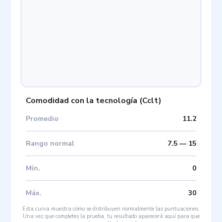
Comodidad con la tecnología
(
Cclt
)
Promedio
11.2
Rango normal
7.5
—
15
Mín
.
0
Máx
.
30
Esta curva muestra cómo se distribuyen normalmente las puntuaciones.
Una vez que completes la prueba, tu resultado aparecerá aquí para que