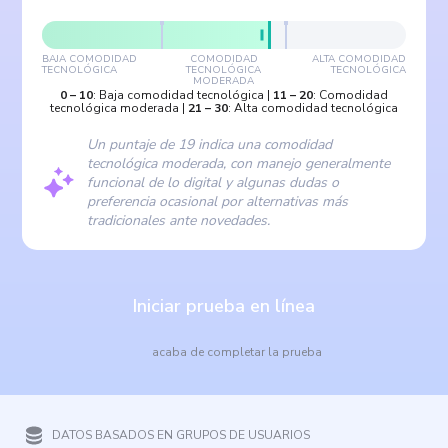
BAJA COMODIDAD
COMODIDAD
ALTA COMODIDAD
TECNOLÓGICA
TECNOLÓGICA
TECNOLÓGICA
MODERADA
0
–
10
:
Baja comodidad tecnológica
|
11
–
20
:
Comodidad
tecnológica moderada
|
21
–
30
:
Alta comodidad tecnológica
Un puntaje de 19 indica una comodidad
tecnológica moderada, con manejo generalmente
funcional de lo digital y algunas dudas o
preferencia ocasional por alternativas más
tradicionales ante novedades.
Iniciar prueba en línea
acaba de completar la prueba
DATOS BASADOS EN GRUPOS DE USUARIOS