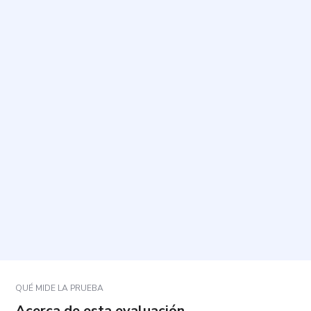
¿Para qué sirve esta prueba?
¿Cuánto tiempo tarda y cuántas preguntas incluye?
¿Cómo debo responder las preguntas?
¿Qué significan los estados logrado,
predeterminado, difuso y moratorio?
¿Los resultados son un diagnóstico psicológico?
QUÉ MIDE LA PRUEBA
Acerca de esta evaluación