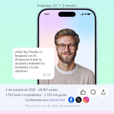
Preguntas
:
10
2
minutos
¡Hola! Soy Freudly, tu
terapeuta con IA.
Al terminar el test, te
ayudaré a entender tus
resultados y lo que
significan.
08:30
2 de octubre de 2025
16 457
visitas
1 512
tests completados
1 222
me gusta
Confirmado por
Daniel Hall
Psicólogo con 25 años de experiencia