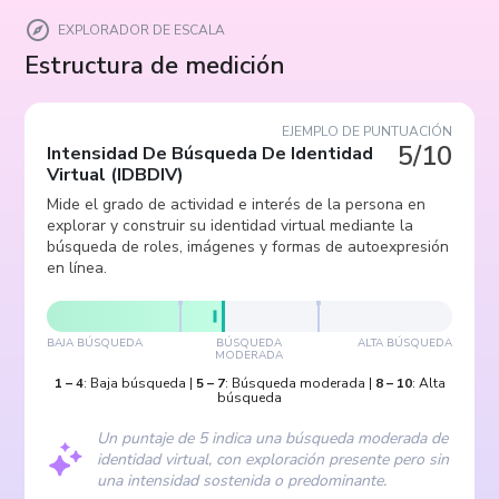
EXPLORADOR DE ESCALA
Estructura de medición
EJEMPLO DE PUNTUACIÓN
5/10
Intensidad De Búsqueda De Identidad
Virtual
(
IDBDIV
)
Mide el grado de actividad e interés de la persona en
explorar y construir su identidad virtual mediante la
búsqueda de roles, imágenes y formas de autoexpresión
en línea.
BAJA BÚSQUEDA
BÚSQUEDA
ALTA BÚSQUEDA
MODERADA
1
–
4
:
Baja búsqueda
|
5
–
7
:
Búsqueda moderada
|
8
–
10
:
Alta
búsqueda
Un puntaje de 5 indica una búsqueda moderada de
identidad virtual, con exploración presente pero sin
una intensidad sostenida o predominante.