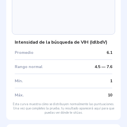
Intensidad de la búsqueda de VIH
(
IdlbdV
)
Promedio
6.1
Rango normal
4.5
—
7.6
Mín
.
1
Máx
.
10
Esta curva muestra cómo se distribuyen normalmente las puntuaciones.
Una vez que completes la prueba, tu resultado aparecerá aquí para que
puedas ver dónde te sitúas.