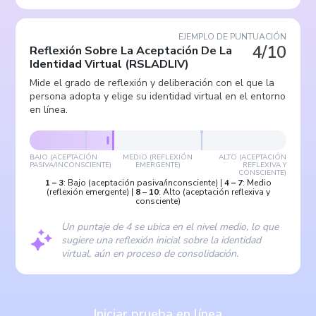
EJEMPLO DE PUNTUACIÓN
4/10
Reflexión Sobre La Aceptación De La
Identidad Virtual
(
RSLADLIV
)
Mide el grado de reflexión y deliberación con el que la
persona adopta y elige su identidad virtual en el entorno
en línea.
BAJO (ACEPTACIÓN
MEDIO (REFLEXIÓN
ALTO (ACEPTACIÓN
PASIVA/INCONSCIENTE)
EMERGENTE)
REFLEXIVA Y
CONSCIENTE)
1
–
3
:
Bajo (aceptación pasiva/inconsciente)
|
4
–
7
:
Medio
(reflexión emergente)
|
8
–
10
:
Alto (aceptación reflexiva y
consciente)
Un puntaje de 4 se ubica en el nivel medio, lo que
sugiere una reflexión inicial sobre la identidad
virtual, aún en proceso de consolidación.
Iniciar prueba en línea