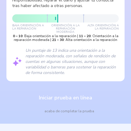
responsabilidad, reparar el daño y ajustar tu conducta
tras haber afectado a otras personas.
BAJA ORIENTACIÓN A
ORIENTACIÓN A LA
ALTA ORIENTACIÓN A
LA REPARACIÓN
REPARACIÓN
LA REPARACIÓN
MODERADA
0
–
10
:
Baja orientación a la reparación
|
11
–
20
:
Orientación a la
reparación moderada
|
21
–
30
:
Alta orientación a la reparación
Un puntaje de 13 indica una orientación a la
reparación moderada, con señales de rendición de
cuentas en algunas situaciones, aunque con
variabilidad o barreras para sostener la reparación
de forma consistente.
Iniciar prueba en línea
acaba de completar la prueba