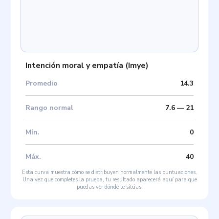
Intención moral y empatía
(
Imye
)
Promedio
14.3
Rango normal
7.6
—
21
Mín
.
0
Máx
.
40
Esta curva muestra cómo se distribuyen normalmente las puntuaciones.
Una vez que completes la prueba, tu resultado aparecerá aquí para que
puedas ver dónde te sitúas.