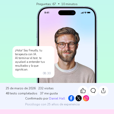
Preguntas
:
67
10
minutos
¡Hola! Soy Freudly, tu
terapeuta con IA.
Al terminar el test, te
ayudaré a entender tus
resultados y lo que
significan.
08:30
25 de marzo de 2026
232
visitas
48
tests completados
37
me gusta
Confirmado por
Daniel Hall
Psicólogo con 25 años de experiencia