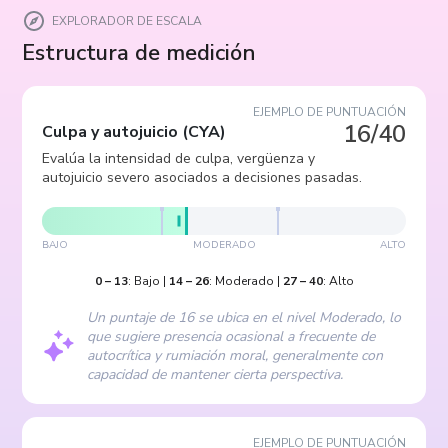
EXPLORADOR DE ESCALA
Estructura de medición
EJEMPLO DE PUNTUACIÓN
16/40
Culpa y autojuicio
(
CYA
)
Evalúa la intensidad de culpa, vergüenza y
autojuicio severo asociados a decisiones pasadas.
BAJO
MODERADO
ALTO
0
–
13
:
Bajo
|
14
–
26
:
Moderado
|
27
–
40
:
Alto
Un puntaje de 16 se ubica en el nivel Moderado, lo
que sugiere presencia ocasional a frecuente de
autocrítica y rumiación moral, generalmente con
capacidad de mantener cierta perspectiva.
EJEMPLO DE PUNTUACIÓN