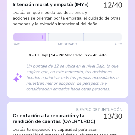
12/40
Intención moral y empatía
(
IMYE
)
Evalúa en qué medida tus decisiones y
acciones se orientan por la empatía, el cuidado de otras
personas y la evitación intencional del daño.
BAJO
MODERADO
ALTO
0
–
13
:
Bajo
|
14
–
26
:
Moderado
|
27
–
40
:
Alto
Un puntaje de 12 se ubica en el nivel Bajo, lo que
sugiere que, en este momento, tus decisiones
tienden a priorizar más tus propias necesidades o
muestran menor adopción de perspectiva y
consideración empática hacia otras personas.
EJEMPLO DE PUNTUACIÓN
13/30
Orientación a la reparación y la
rendición de cuentas
(
OALRYLRDC
)
Evalúa tu disposición y capacidad para asumir