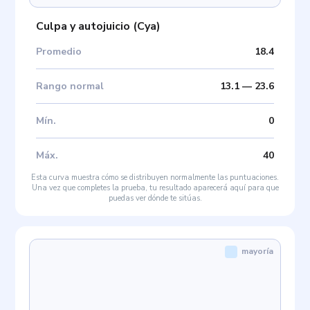
Culpa y autojuicio
(
Cya
)
Promedio
18.4
Rango normal
13.1
—
23.6
Mín
.
0
Máx
.
40
Esta curva muestra cómo se distribuyen normalmente las puntuaciones.
Una vez que completes la prueba, tu resultado aparecerá aquí para que
puedas ver dónde te sitúas.
mayoría