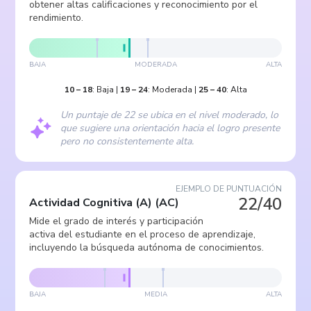
obtener altas calificaciones y reconocimiento por el
rendimiento.
BAJA
MODERADA
ALTA
10
–
18
:
Baja
|
19
–
24
:
Moderada
|
25
–
40
:
Alta
Un puntaje de 22 se ubica en el nivel moderado, lo
que sugiere una orientación hacia el logro presente
pero no consistentemente alta.
EJEMPLO DE PUNTUACIÓN
22/40
Actividad Cognitiva (A)
(
AC
)
Mide el grado de interés y participación
activa del estudiante en el proceso de aprendizaje,
incluyendo la búsqueda autónoma de conocimientos.
BAJA
MEDIA
ALTA