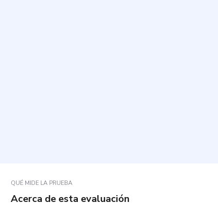
¿Para qué sirve esta evaluación?
¿Cuánto tiempo toma y cuántas preguntas incluye?
¿Cómo debo responder las preguntas?
¿Qué pasa si no estoy seguro de una respuesta?
¿Qué aspectos se evalúan con los resultados?
QUÉ MIDE LA PRUEBA
Acerca de esta evaluación