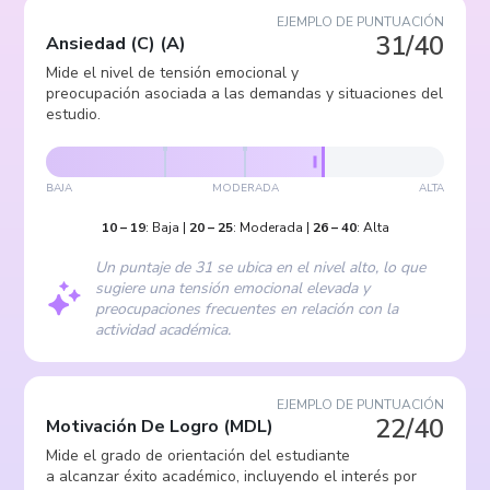
EJEMPLO DE PUNTUACIÓN
31/40
Ansiedad (C)
(
A
)
Mide el nivel de tensión emocional y
preocupación asociada a las demandas y situaciones del
estudio.
BAJA
MODERADA
ALTA
10
–
19
:
Baja
|
20
–
25
:
Moderada
|
26
–
40
:
Alta
Un puntaje de 31 se ubica en el nivel alto, lo que
sugiere una tensión emocional elevada y
preocupaciones frecuentes en relación con la
actividad académica.
EJEMPLO DE PUNTUACIÓN
22/40
Motivación De Logro
(
MDL
)
Mide el grado de orientación del estudiante
a alcanzar éxito académico, incluyendo el interés por