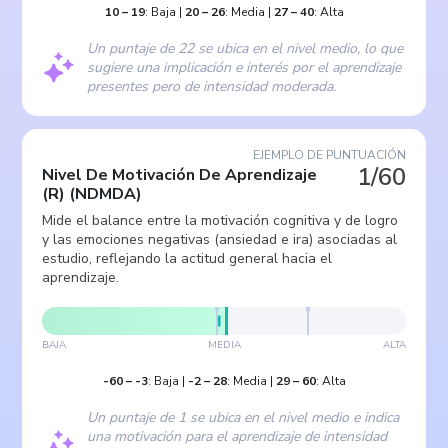
10
–
19
:
Baja
|
20
–
26
:
Media
|
27
–
40
:
Alta
Un puntaje de 22 se ubica en el nivel medio, lo que
sugiere una implicación e interés por el aprendizaje
presentes pero de intensidad moderada.
EJEMPLO DE PUNTUACIÓN
1/60
Nivel De Motivación De Aprendizaje
(R)
(
NDMDA
)
Mide el balance entre la motivación cognitiva y de logro
y las emociones negativas (ansiedad e ira) asociadas al
estudio, reflejando la actitud general hacia el
aprendizaje.
BAJA
MEDIA
ALTA
-60
–
-3
:
Baja
|
-2
–
28
:
Media
|
29
–
60
:
Alta
Un puntaje de 1 se ubica en el nivel medio e indica
una motivación para el aprendizaje de intensidad