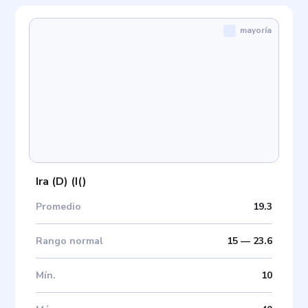
mayoría
Ira (D)
(
I(
)
Promedio
19.3
Rango normal
15
—
23.6
Mín
.
10