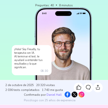
Preguntas
:
40
8
minutos
¡Hola! Soy Freudly, tu
terapeuta con IA.
Al terminar el test, te
ayudaré a entender tus
resultados y lo que
significan.
08:30
2 de octubre de 2025
20 320
visitas
2 036
tests completados
1 743
me gusta
Confirmado por
Daniel Hall
Psicólogo con 25 años de experiencia