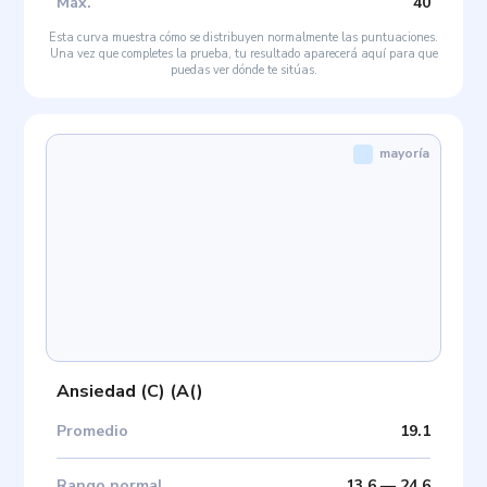
Máx
.
40
Esta curva muestra cómo se distribuyen normalmente las puntuaciones.
Una vez que completes la prueba, tu resultado aparecerá aquí para que
puedas ver dónde te sitúas.
mayoría
Ansiedad (C)
(
A(
)
Promedio
19.1
Rango normal
13.6
—
24.6