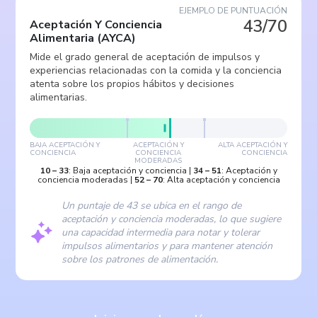
EJEMPLO DE PUNTUACIÓN
43/70
Aceptación Y Conciencia
Alimentaria
(
AYCA
)
Mide el grado general de aceptación de impulsos y
experiencias relacionadas con la comida y la conciencia
atenta sobre los propios hábitos y decisiones
alimentarias.
BAJA ACEPTACIÓN Y
ACEPTACIÓN Y
ALTA ACEPTACIÓN Y
CONCIENCIA
CONCIENCIA
CONCIENCIA
MODERADAS
10
–
33
:
Baja aceptación y conciencia
|
34
–
51
:
Aceptación y
conciencia moderadas
|
52
–
70
:
Alta aceptación y conciencia
Un puntaje de 43 se ubica en el rango de
aceptación y conciencia moderadas, lo que sugiere
una capacidad intermedia para notar y tolerar
impulsos alimentarios y para mantener atención
sobre los patrones de alimentación.