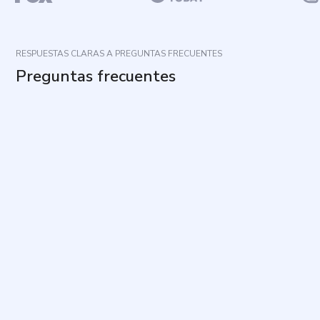
RESPUESTAS CLARAS A PREGUNTAS FRECUENTES
Preguntas frecuentes
¿Cuál es el propósito de este cuestionario?
¿Cuánto tiempo toma responderlo y cuántas
preguntas incluye?
¿Cómo debo responder cada pregunta?
¿Existen respuestas correctas o incorrectas?