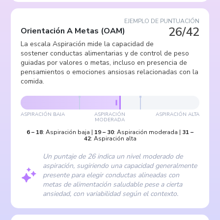
EJEMPLO DE PUNTUACIÓN
26/42
Orientación A Metas
(
OAM
)
La escala Aspiración mide la capacidad de
sostener conductas alimentarias y de control de peso
guiadas por valores o metas, incluso en presencia de
pensamientos o emociones ansiosas relacionadas con la
comida.
ASPIRACIÓN BAJA
ASPIRACIÓN
ASPIRACIÓN ALTA
MODERADA
6
–
18
:
Aspiración baja
|
19
–
30
:
Aspiración moderada
|
31
–
42
:
Aspiración alta
Un puntaje de 26 indica un nivel moderado de
aspiración, sugiriendo una capacidad generalmente
presente para elegir conductas alineadas con
metas de alimentación saludable pese a cierta
ansiedad, con variabilidad según el contexto.