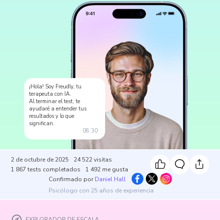
¡Hola! Soy Freudly, tu
terapeuta con IA.
Al terminar el test, te
ayudaré a entender tus
resultados y lo que
significan.
08:30
2 de octubre de 2025
24 522
visitas
1 867
tests completados
1 492
me gusta
Confirmado por
Daniel Hall
Psicólogo con 25 años de experiencia
EXPLORADOR DE ESCALA