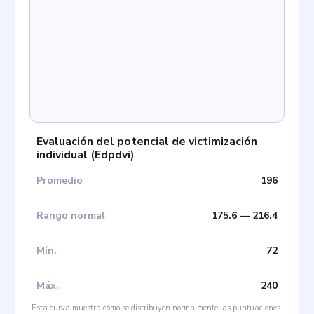
Evaluación del potencial de victimización
individual
(
Edpdvi
)
Promedio
196
Rango normal
175.6
—
216.4
Mín
.
72
Máx
.
240
Esta curva muestra cómo se distribuyen normalmente las puntuaciones.