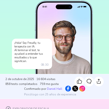
¡Hola! Soy Freudly, tu
terapeuta con IA.
Al terminar el test, te
ayudaré a entender tus
resultados y lo que
significan.
08:30
2 de octubre de 2025
16 604
visitas
858
tests completados
759
me gusta
Confirmado por
Daniel Hall
Psicólogo con 25 años de experiencia
EXPLORADOR DE ESCALA