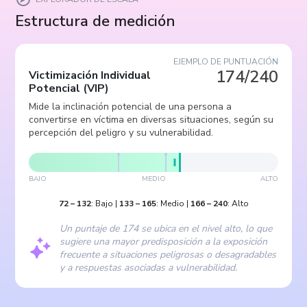
Estructura de medición
EJEMPLO DE PUNTUACIÓN
174/240
Victimización Individual
Potencial
(
VIP
)
Mide la inclinación potencial de una persona a
convertirse en víctima en diversas situaciones, según su
percepción del peligro y su vulnerabilidad.
BAJO
MEDIO
ALTO
72
–
132
:
Bajo
|
133
–
165
:
Medio
|
166
–
240
:
Alto
Un puntaje de 174 se ubica en el nivel alto, lo que
sugiere una mayor predisposición a la exposición
frecuente a situaciones peligrosas o desagradables
y a respuestas asociadas a vulnerabilidad.