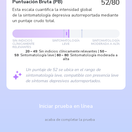
52/80
Puntuación Bruta
(
PB
)
Esta escala cuantifica la intensidad global
de la sintomatología depresiva autorreportada mediante
un puntaje crudo total.
SIN INDICIOS
SINTOMATOLOGÍA
SINTOMATOLOGÍA
CLÍNICAMENTE
LEVE
MODERADA A ALTA
RELEVANTES
20
–
49
:
Sin indicios clínicamente relevantes
|
50
–
59
:
Sintomatología leve
|
60
–
80
:
Sintomatología moderada a
alta
Un puntaje de 52 se ubica en el rango de
sintomatología leve, compatible con presencia leve
de síntomas depresivos autorreportados.
Iniciar prueba en línea
acaba de completar la prueba