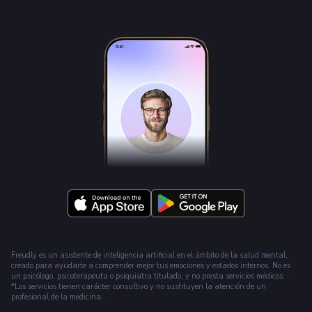
Freudly es un asistente de inteligencia artificial en el ámbito de la salud mental,
creado para ayudarte a comprender mejor tus emociones y estados internos. No es
un psicólogo, psicoterapeuta o psiquiatra titulado, y no presta servicios médicos.
*Los servicios tienen carácter consultivo y no sustituyen la atención de un
profesional de la medicina.