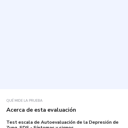
¿Para qué sirve este cuestionario?
¿Cuánto tiempo tarda y cuántas preguntas incluye?
¿Cómo debo responder las preguntas?
¿Qué tipo de aspectos se evalúan?
¿Cómo debo interpretar el resultado y qué hacer
después?
QUÉ MIDE LA PRUEBA
Acerca de esta evaluación
Test escala de Autoevaluación de la Depresión de
Zung, SDS - Síntomas y signos