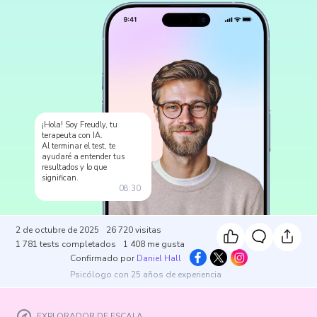
¡Hola! Soy Freudly, tu
terapeuta con IA.
Al terminar el test, te
ayudaré a entender tus
resultados y lo que
significan.
08:30
2 de octubre de 2025
26 720
visitas
1 781
tests completados
1 408
me gusta
Confirmado por
Daniel Hall
Psicólogo con 25 años de experiencia
EXPLORADOR DE ESCALA