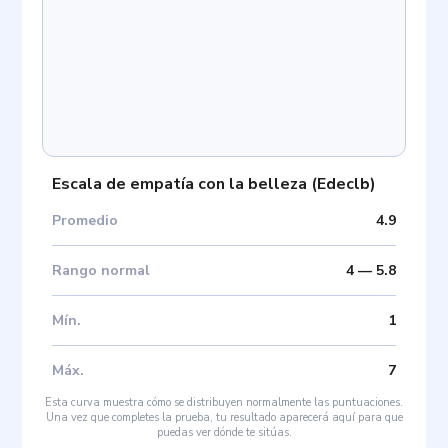
Escala de empatía con la belleza
(
Edeclb
)
Promedio
4.9
Rango normal
4
—
5.8
Mín
.
1
Máx
.
7
Esta curva muestra cómo se distribuyen normalmente las puntuaciones.
Una vez que completes la prueba, tu resultado aparecerá aquí para que
puedas ver dónde te sitúas.