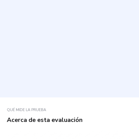
¿Cuál es el propósito de esta evaluación?
¿Cuánto tiempo toma y cuántas preguntas incluye?
¿Cómo debo responder las preguntas?
¿Existen respuestas correctas o incorrectas?
¿Qué hago si una afirmación no se ajusta del todo
a mi experiencia?
QUÉ MIDE LA PRUEBA
Acerca de esta evaluación