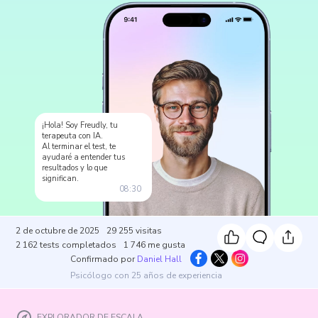
¡Hola! Soy Freudly, tu
terapeuta con IA.
Al terminar el test, te
ayudaré a entender tus
resultados y lo que
significan.
08:30
2 de octubre de 2025
29 255
visitas
2 162
tests completados
1 746
me gusta
Confirmado por
Daniel Hall
Psicólogo con 25 años de experiencia
EXPLORADOR DE ESCALA