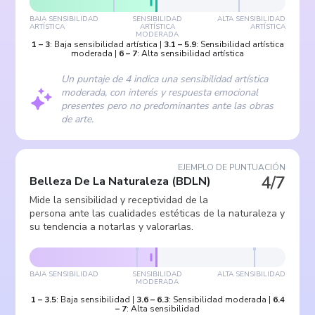
BAJA SENSIBILIDAD
SENSIBILIDAD
ALTA SENSIBILIDAD
ARTÍSTICA
ARTÍSTICA
ARTÍSTICA
MODERADA
1
–
3
:
Baja sensibilidad artística
|
3.1
–
5.9
:
Sensibilidad artística
moderada
|
6
–
7
:
Alta sensibilidad artística
Un puntaje de 4 indica una sensibilidad artística
moderada, con interés y respuesta emocional
presentes pero no predominantes ante las obras
de arte.
EJEMPLO DE PUNTUACIÓN
4/7
Belleza De La Naturaleza
(
BDLN
)
Mide la sensibilidad y receptividad de la
persona ante las cualidades estéticas de la naturaleza y
su tendencia a notarlas y valorarlas.
BAJA SENSIBILIDAD
SENSIBILIDAD
ALTA SENSIBILIDAD
MODERADA
1
–
3.5
:
Baja sensibilidad
|
3.6
–
6.3
:
Sensibilidad moderada
|
6.4
–
7
:
Alta sensibilidad