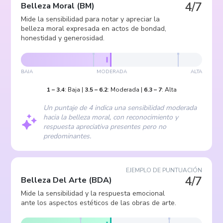
4/7
Belleza Moral
(
BM
)
Mide la sensibilidad para notar y apreciar la
belleza moral expresada en actos de bondad,
honestidad y generosidad.
BAJA
MODERADA
ALTA
1
–
3.4
:
Baja
|
3.5
–
6.2
:
Moderada
|
6.3
–
7
:
Alta
Un puntaje de 4 indica una sensibilidad moderada
hacia la belleza moral, con reconocimiento y
respuesta apreciativa presentes pero no
predominantes.
EJEMPLO DE PUNTUACIÓN
4/7
Belleza Del Arte
(
BDA
)
Mide la sensibilidad y la respuesta emocional
ante los aspectos estéticos de las obras de arte.