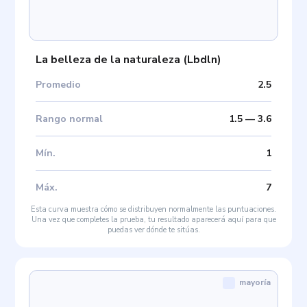
La belleza de la naturaleza
(
Lbdln
)
Promedio
2.5
Rango normal
1.5
—
3.6
Mín
.
1
Máx
.
7
Esta curva muestra cómo se distribuyen normalmente las puntuaciones.
Una vez que completes la prueba, tu resultado aparecerá aquí para que
puedas ver dónde te sitúas.
mayoría