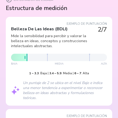
Estructura de medición
EJEMPLO DE PUNTUACIÓN
2/7
Belleza De Las Ideas
(
BDLI
)
Mide la sensibilidad para percibir y valorar la
belleza en ideas, conceptos y construcciones
intelectuales abstractas.
BAJA
MEDIA
ALTA
1
–
3.3
:
Baja
|
3.4
–
5.9
:
Media
|
6
–
7
:
Alta
Un puntaje de 2 se ubica en el nivel Bajo e indica
una menor tendencia a experimentar o reconocer
belleza en ideas abstractas y formulaciones
teóricas.
EJEMPLO DE PUNTUACIÓN