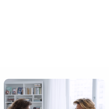
Test psicológicas
Diario de estado de ánimo
Retrato psicológico
Anamnesis personal
Pruébalas gratis